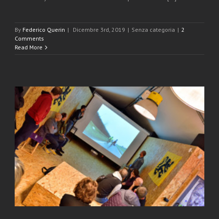
By
Federico Querin
|
Dicembre 3rd, 2019
|
Senza categoria
|
2
Comments
Read More