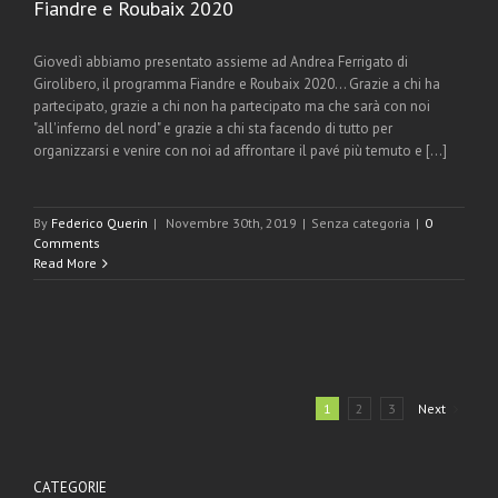
Fiandre e Roubaix 2020
Giovedì abbiamo presentato assieme ad Andrea Ferrigato di
Girolibero, il programma Fiandre e Roubaix 2020... Grazie a chi ha
partecipato, grazie a chi non ha partecipato ma che sarà con noi
"all'inferno del nord" e grazie a chi sta facendo di tutto per
organizzarsi e venire con noi ad affrontare il pavé più temuto e [...]
By
Federico Querin
|
Novembre 30th, 2019
|
Senza categoria
|
0
Comments
Read More
1
2
3
Next
CATEGORIE