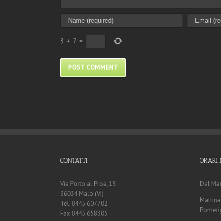
3
+
7
=
CONTATTI
ORARI 
Via Porto al Proa, 15
Dal Mar
36034 Malo (VI)
Mattina:
Tel. 0445.607702
Pomerig
Fax 0445.658305