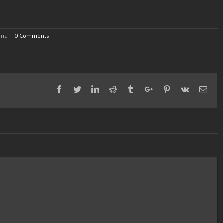
ria
|
0 Comments
Facebook
Twitter
Linkedin
Reddit
Tumblr
Google+
Pinterest
Vk
Emai