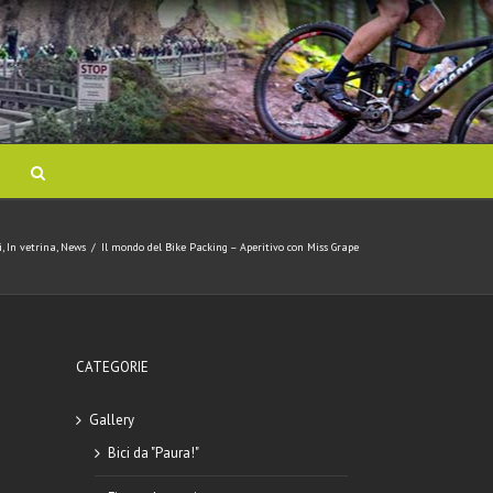
i
,
In vetrina
,
News
/
Il mondo del Bike Packing – Aperitivo con Miss Grape
CATEGORIE
Gallery
Bici da "Paura!"