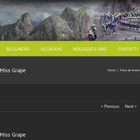
BLOG/NEWS
OCCASIONI
NOLEGGIO E-BIKE
CONTATTI
 Miss Grape
Home
/
Fiere ed event
Previous
Next
 Miss Grape