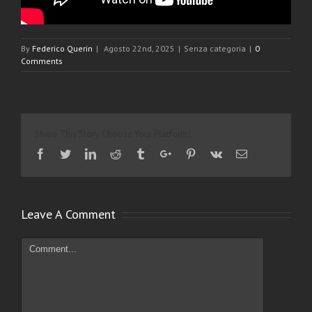
By
Federico Querin
|
Agosto 22nd, 2025
|
Senza categoria
|
0
Comments
Share This Story, Choose Your Platform!
Facebook
Twitter
Linkedin
Reddit
Tumblr
Google+
Pinterest
Vk
Email
Leave A Comment
Comment