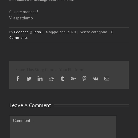
Ci siete mancati!
Vi aspettiamo
By
Federico Querin
|
Maggio 2nd, 2020
|
Senza categoria
|
0
Comments
Share This Story, Choose Your Platform!
Facebook
Twitter
Linkedin
Reddit
Tumblr
Google+
Pinterest
Vk
Email
Leave A Comment
Comment