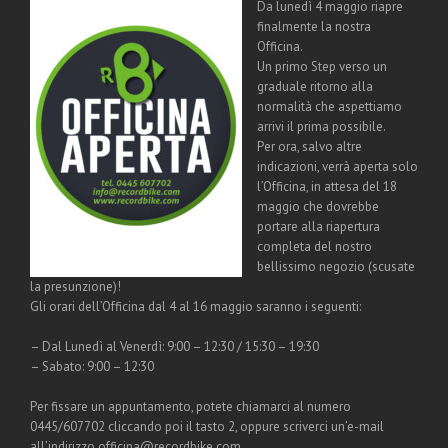
Da lunedì 4 maggio riapre
finalmente la nostra
Officina.
Un primo Step verso un
graduale ritorno alla
normalità che aspettiamo
arrivi il prima possibile.
Per ora, salvo altre
indicazioni, verrà aperta solo
l’Officina, in attesa del 18
maggio che dovrebbe
portare alla riapertura
completa del nostro
bellissimo negozio (scusate
la presunzione)!
Gli orari dell’Officina dal 4 al 16 maggio saranno i seguenti:
– Dal Lunedì al Venerdì: 9:00 – 12:30 / 15:30 – 19:30
– Sabato: 9:00 – 12:30
Per fissare un appuntamento, potete chiamarci al numero
0445/607702 cliccando poi il tasto 2, oppure scriverci un’e-mail
all’indirizzo officina@recordbike.com