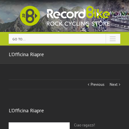
GO TO...
L’Officina Riapre
Previous
Next
L’Officina Riapre
Ciao ragazzi!