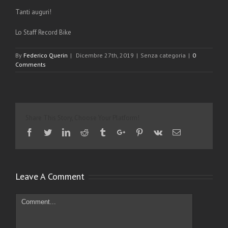
Tanti auguri!
Lo Staff Record Bike
By
Federico Querin
|
Dicembre 27th, 2019
|
Senza categoria
|
0
Comments
Share This Story, Choose Your Platform!
Facebook
Twitter
Linkedin
Reddit
Tumblr
Google+
Pinterest
Vk
Email
Leave A Comment
Comment