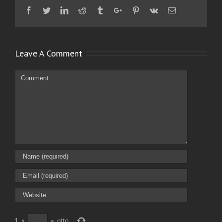
Facebook
Twitter
Linkedin
Reddit
Tumblr
Google+
Pinterest
Vk
Email
Leave A Comment
Comment
1
×
=
otto