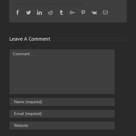
Share This Story, Choose Your Platform!
Facebook
Twitter
Linkedin
Reddit
Tumblr
Google+
Pinterest
Vk
Email
Leave A Comment
Comment