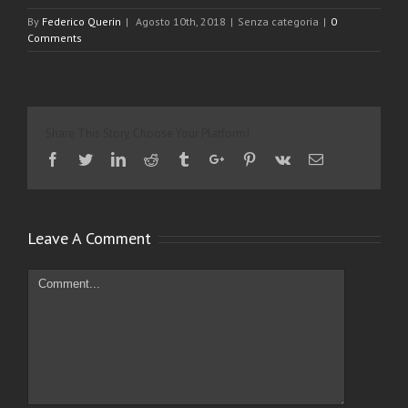
By
Federico Querin
|
Agosto 10th, 2018
|
Senza categoria
|
0
Comments
Share This Story, Choose Your Platform!
Facebook
Twitter
Linkedin
Reddit
Tumblr
Google+
Pinterest
Vk
Email
Leave A Comment
Comment