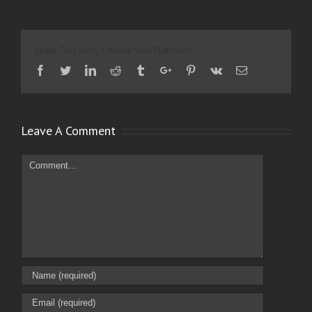
Share This Story, Choose Your Platform!
Facebook
Twitter
Linkedin
Reddit
Tumblr
Google+
Pinterest
Vk
Email
Leave A Comment
Comment