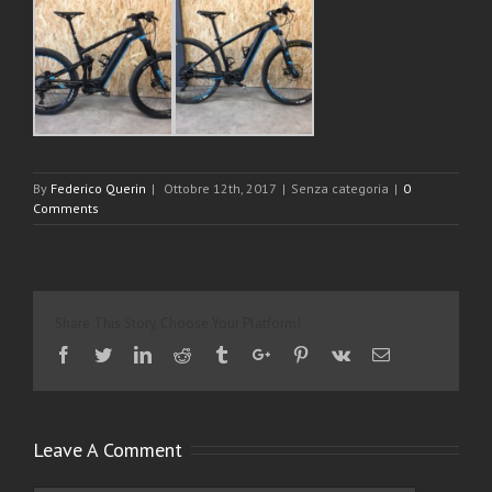
By
Federico Querin
|
Ottobre 12th, 2017
|
Senza categoria
|
0
Comments
Share This Story, Choose Your Platform!
Facebook
Twitter
Linkedin
Reddit
Tumblr
Google+
Pinterest
Vk
Email
Leave A Comment