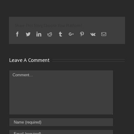
Share This Story, Choose Your Platform!
Facebook
Twitter
Linkedin
Reddit
Tumblr
Google+
Pinterest
Vk
Email
Leave A Comment
Comment