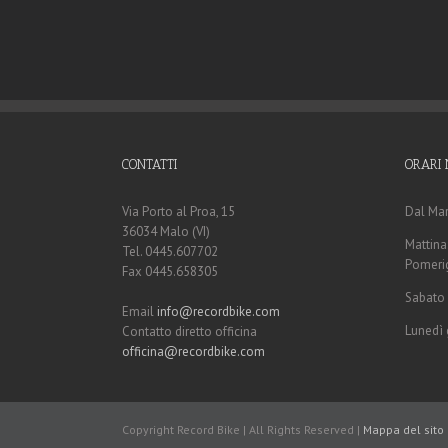
CONTATTI
ORARI 
Via Porto al Proa, 15
Dal Mar
36034 Malo (VI)
Mattina:
Tel. 0445.607702
Pomerig
Fax 0445.658305
Sabato 
Email
info@recordbike.com
Lunedì 
Contatto diretto officina
officina@recordbike.com
Copyright Record Bike | All Rights Reserved |
Mappa del sito