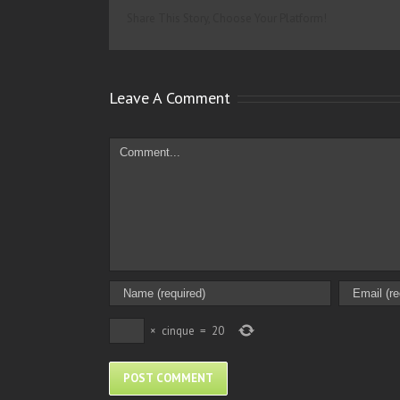
Share This Story, Choose Your Platform!
Leave A Comment
Comment
×
cinque
=
20