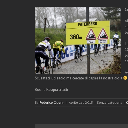
Ci
A
s
b
Lu
1
po
s
A
Scusateci il disagio ma cercate di capire la nostra gioia
Buona Pasqua a tutti
By
Federico Querin
|
Aprile 1st, 2015
|
Senza categoria
|
0