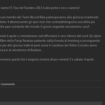
 siamo! Il Tour de Flanders 2015 è alle porte e noi ci saremo!
lcuni membri del Team Record Bike parteciperanno alla gloriosa Granfondo
abato 4 attraversando gli epici muri che contraddistinguono una delle più
elle gare ciclistiche del mondo. Il giorno seguente assisteremo i prof…
nedi 6 aprile ci cimenteremo nell’affrontare il vero inferno del nord. Gli ultimi
00km della Parigi-Roubaix partendo dalla foresta di Arenberg e proseguendo
i per altri gloriosi tratti di pavè come il Carrefour de l’Arbre. Il nostro arrivo
arà poi al velodromo di Roubaix…
vvisiamo quindi che il negozio rimarrà chiuso venerdi 3 e sabato 4 aprile.
 Comments