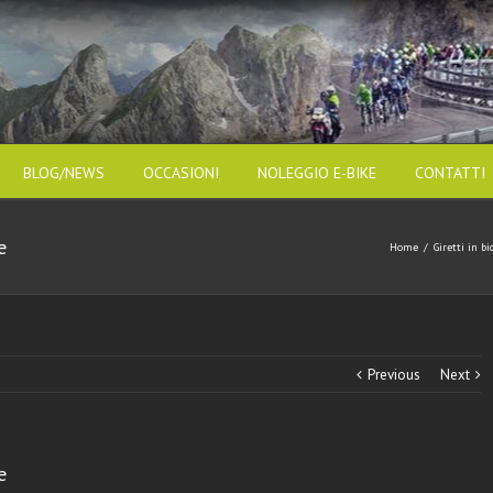
BLOG/NEWS
OCCASIONI
NOLEGGIO E-BIKE
CONTATTI
e
Home
/
Giretti in bi
Previous
Next
e