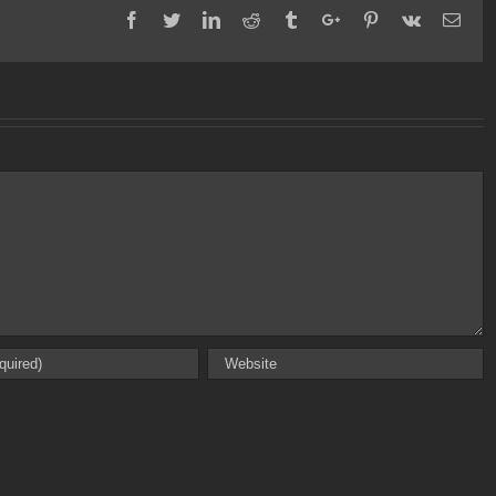
Facebook
Twitter
Linkedin
Reddit
Tumblr
Google+
Pinterest
Vk
Emai