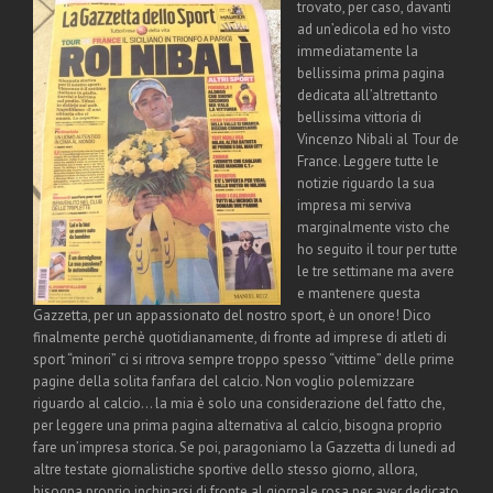
trovato, per caso, davanti
ad un’edicola ed ho visto
immediatamente la
bellissima prima pagina
dedicata all’altrettanto
bellissima vittoria di
Vincenzo Nibali al Tour de
France. Leggere tutte le
notizie riguardo la sua
impresa mi serviva
marginalmente visto che
ho seguito il tour per tutte
le tre settimane ma avere
e mantenere questa
Gazzetta, per un appassionato del nostro sport, è un onore! Dico
finalmente perchè quotidianamente, di fronte ad imprese di atleti di
sport “minori” ci si ritrova sempre troppo spesso “vittime” delle prime
pagine della solita fanfara del calcio. Non voglio polemizzare
riguardo al calcio… la mia è solo una considerazione del fatto che,
per leggere una prima pagina alternativa al calcio, bisogna proprio
fare un’impresa storica. Se poi, paragoniamo la Gazzetta di lunedi ad
altre testate giornalistiche sportive dello stesso giorno, allora,
bisogna proprio inchinarsi di fronte al giornale rosa per aver dedicato