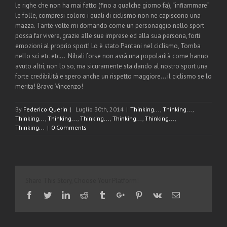
le righe che non ha mai fatto (fino a qualche giorno fa), “infiammare”
le folle, compresi coloro i quali di ciclismo non ne capiscono una
mazza. Tante volte mi domando come un personaggio nello sport
possa far vivere, grazie alle sue imprese ed alla sua persona, forti
emozioni al proprio sport! Lo è stato Pantani nel ciclismo, Tomba
nello sci etc etc… Nibali forse non avrà una popolarità come hanno
avuto altri, non lo so, ma sicuramente sta dando al nostro sport una
forte credibilità e spero anche un rispetto maggiore… il ciclismo se lo
merita! Bravo Vincenzo!
By
Federico Querin
|
Luglio 30th, 2014
|
Thinking...
,
Thinking...
,
Thinking...
,
Thinking...
,
Thinking...
,
Thinking...
,
Thinking...
,
Thinking...
|
0 Comments
Share This Story, Choose Your Platform!
Facebook
Twitter
Linkedin
Reddit
Tumblr
Google+
Pinterest
Vk
Email