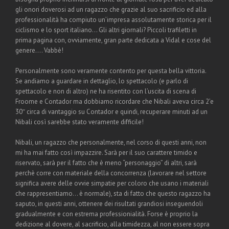
gli onori doverosi ad un ragazzo che grazie al suo sacrificio ed alla
professionalità ha compiuto un’impresa assolutamente storica per il
ciclismo e lo sport italiano… Gli altri giornali? Piccoli trafiletti in
prima pagina con, ovviamente, gran parte dedicata a Vidal e cose del
genere…. Vabbè!
Personalmente sono veramente contento per questa bella vittoria.
Se andiamo a guardare in dettaglio, lo spettacolo (e parlo di
spettacolo e non di altro) ne ha risentito con l’uscita di scena di
Froome e Contador ma dobbiamo ricordare che Nibali aveva circa 2’e
30″ circa di vantaggio su Contador e quindi, recuperare minuti ad un
Nibali così sarebbe stato veramente difficile!
Nibali, un ragazzo che personalmente, nel corso di questi anni, non
mi ha mai fatto così impazzire. Sarà per il suo carattere timido e
riservato, sarà per il fatto che è meno “personaggio” di altri, sarà
perchè corre con materiale della concorrenza (lavorare nel settore
significa avere delle ovvie simpatie per coloro che usano i materiali
che rappresentiamo… è normale), sta di fatto che questo ragazzo ha
saputo, in questi anni, ottenere dei risultati grandiosi inseguendoli
gradualmente e con estrema professionialità. Forse è proprio la
dedizione al dovere, al sacrificio, alla timidezza, al non essere sopra