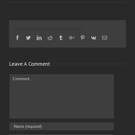
Share This Story, Choose Your Platform!
Facebook
Twitter
Linkedin
Reddit
Tumblr
Google+
Pinterest
Vk
Email
Leave A Comment
Comment