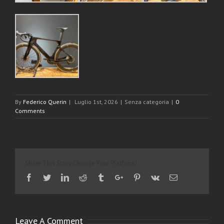
By
Federico Querin
|
Luglio 1st, 2026
|
Senza categoria
|
0
Comments
Share This Story, Choose Your Platform!
Facebook
Twitter
Linkedin
Reddit
Tumblr
Google+
Pinterest
Vk
Email
Leave A Comment