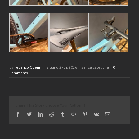
By
Federico Querin
|
Giugno 27th, 2026
|
Senza categoria
|
0
Comments
Share This Story, Choose Your Platform!
Facebook
Twitter
Linkedin
Reddit
Tumblr
Google+
Pinterest
Vk
Email