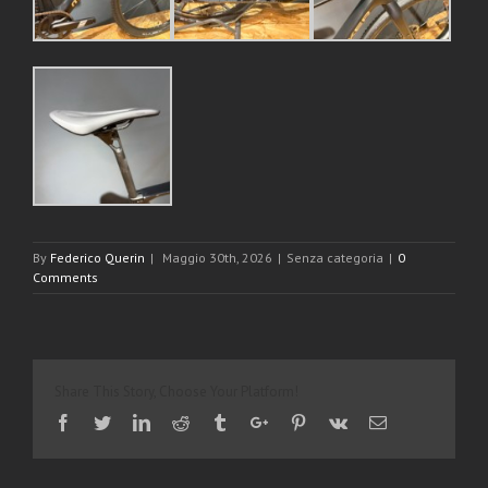
By
Federico Querin
|
Maggio 30th, 2026
|
Senza categoria
|
0
Comments
Share This Story, Choose Your Platform!
Facebook
Twitter
Linkedin
Reddit
Tumblr
Google+
Pinterest
Vk
Email