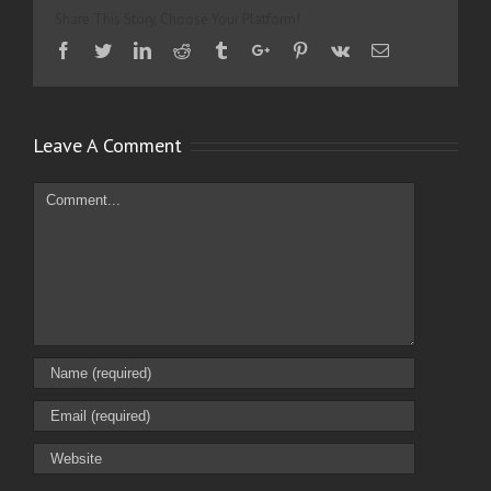
Share This Story, Choose Your Platform!
Facebook
Twitter
Linkedin
Reddit
Tumblr
Google+
Pinterest
Vk
Email
Leave A Comment
Comment