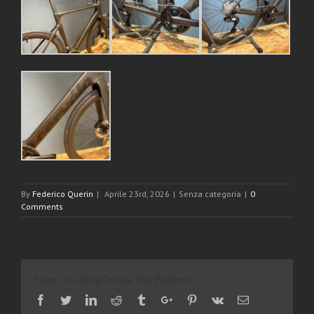
By
Federico Querin
|
Aprile 23rd, 2026
|
Senza categoria
|
0
Comments
Share This Story, Choose Your Platform!
Facebook
Twitter
Linkedin
Reddit
Tumblr
Google+
Pinterest
Vk
Email