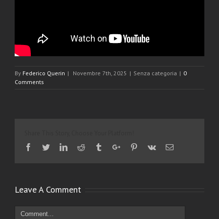
By
Federico Querin
|
Novembre 7th, 2025
|
Senza categoria
|
0
Comments
Share This Story, Choose Your Platform!
Facebook
Twitter
Linkedin
Reddit
Tumblr
Google+
Pinterest
Vk
Email
Leave A Comment
Comment