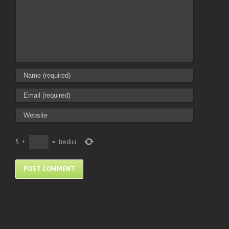
5
+
=
tredici