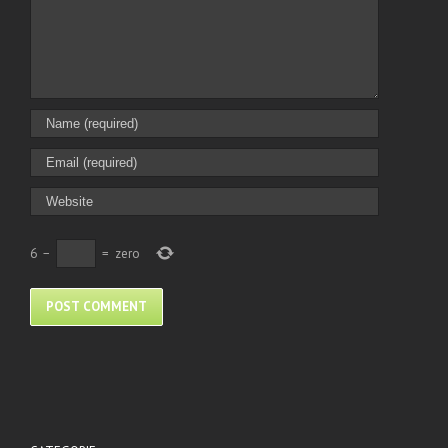
6
−
=
zero