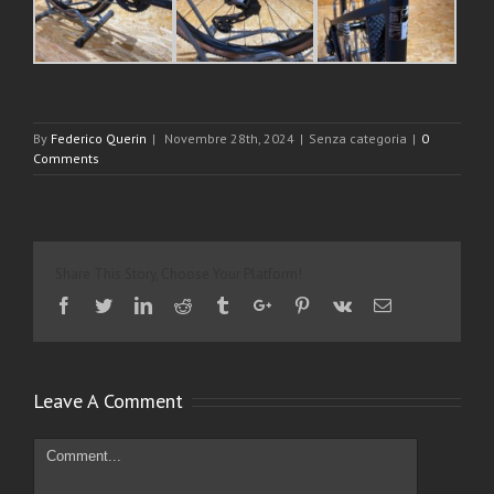
By
Federico Querin
|
Novembre 28th, 2024
|
Senza categoria
|
0
Comments
Share This Story, Choose Your Platform!
Facebook
Twitter
Linkedin
Reddit
Tumblr
Google+
Pinterest
Vk
Email
Leave A Comment
Comment