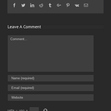
Facebook
Twitter
Linkedin
Reddit
Tumblr
Google+
Pinterest
Vk
Email
Leave A Comment
Comment
sette
−
uno
=