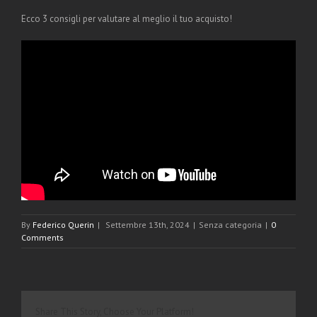
Ecco 3 consigli per valutare al meglio il tuo acquisto!
By
Federico Querin
|
Settembre 13th, 2024
|
Senza categoria
|
0
Comments
Share This Story, Choose Your Platform!