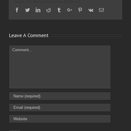
Share This Story, Choose Your Platform!
Facebook
Twitter
Linkedin
Reddit
Tumblr
Google+
Pinterest
Vk
Email
Leave A Comment
Comment