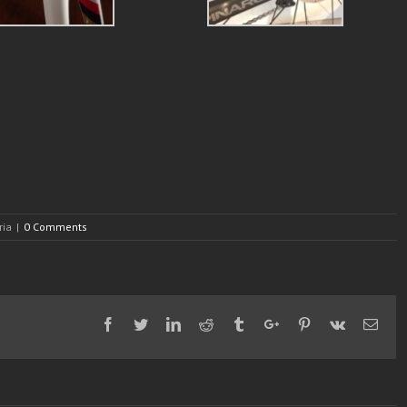
ria
|
0 Comments
Facebook
Twitter
Linkedin
Reddit
Tumblr
Google+
Pinterest
Vk
Emai