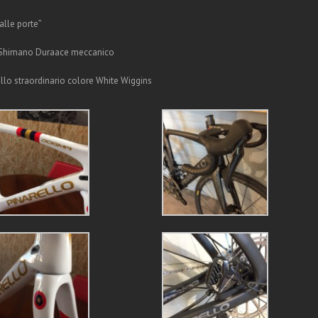
alle porte”
o Shimano Duraace meccanico
ello straordinario colore White Wiggins