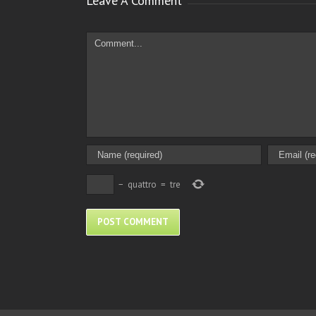
Leave A Comment
Comment
−
quattro
=
tre