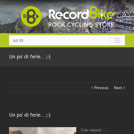
GO TO...
Un po’ di ferie… ;-)
Previous
Next
Un po’ di ferie… ;-)
Ciao ragazzi ….