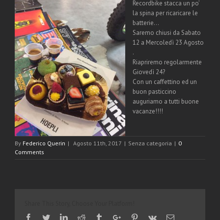
Recordbike stacca un po’
la spina per ricaricare le
batterie…
Saremo chiusi da Sabato
12 a Mercoledì 23 Agosto
.
Riapriremo regolarmente
Giovedì 24
?
Con un caffettino ed un
buon pasticcino
auguriamo a tutti buone
vacanze!!!!
By
Federico Querin
|
Agosto 11th, 2017
|
Senza categoria
|
0
Comments
Share This Story, Choose Your Platform!
Facebook
Twitter
Linkedin
Reddit
Tumblr
Google+
Pinterest
Vk
Email