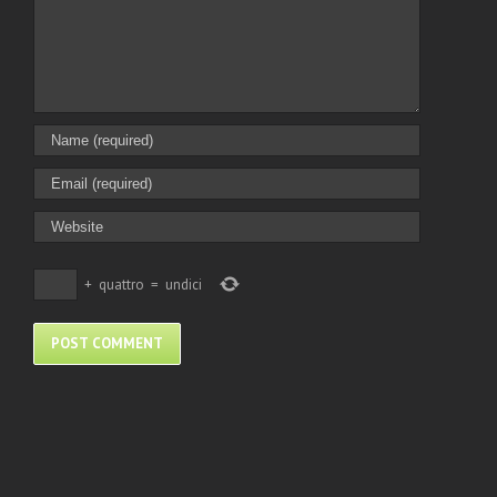
+
quattro
=
undici