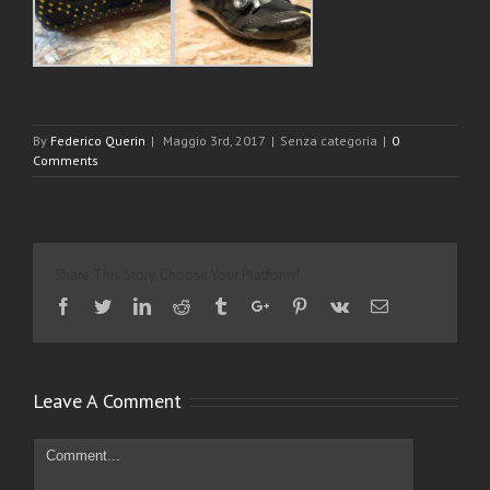
By
Federico Querin
|
Maggio 3rd, 2017
|
Senza categoria
|
0
Comments
Share This Story, Choose Your Platform!
Facebook
Twitter
Linkedin
Reddit
Tumblr
Google+
Pinterest
Vk
Email
Leave A Comment
Comment