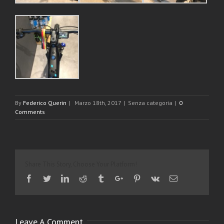
By
Federico Querin
|
Marzo 18th, 2017
|
Senza categoria
|
0
Comments
Share This Story, Choose Your Platform!
Facebook
Twitter
Linkedin
Reddit
Tumblr
Google+
Pinterest
Vk
Email
Leave A Comment