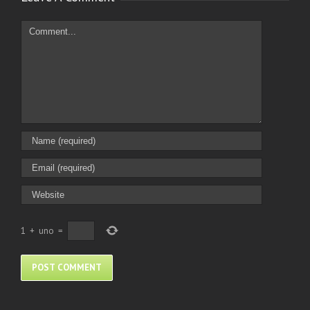
Comment
1
+
uno
=