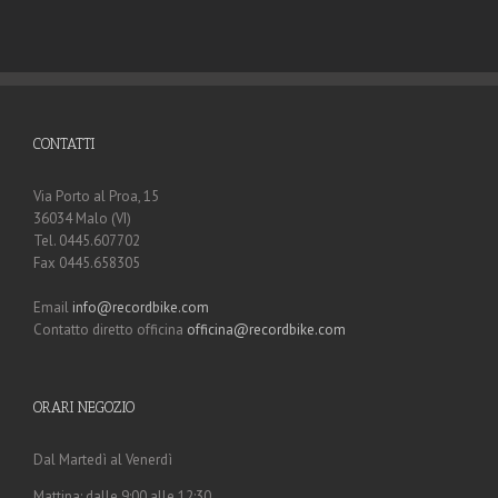
CONTATTI
Via Porto al Proa, 15
36034 Malo (VI)
Tel. 0445.607702
Fax 0445.658305
Email
info@recordbike.com
Contatto diretto officina
officina@recordbike.com
ORARI NEGOZIO
Dal Martedì al Venerdì
Mattina: dalle 9:00 alle 12:30