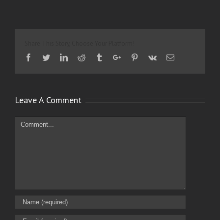
Share This Story, Choose Your Platform!
Facebook
Twitter
Linkedin
Reddit
Tumblr
Google+
Pinterest
Vk
Email
Leave A Comment
Comment