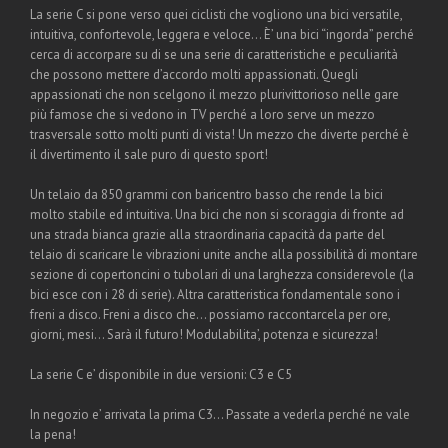
La serie C si pone verso quei ciclisti che vogliono una bici versatile,
intuitiva, confortevole, leggera e veloce… È’ una bici “ingorda” perché
cerca di accorpare su di se una serie di caratteristiche e peculiarità
che possono mettere d’accordo molti appassionati. Quegli
appassionati che non scelgono il mezzo plurivittorioso nelle gare
più famose che si vedono in TV perché a loro serve un mezzo
trasversale sotto molti punti di vista! Un mezzo che diverte perché è
il divertimento il sale puro di questo sport!
Un telaio da 850 grammi con baricentro basso che rende la bici
molto stabile ed intuitiva. Una bici che non si scoraggia di fronte ad
una strada bianca grazie alla straordinaria capacità da parte del
telaio di scaricare le vibrazioni unite anche alla possibilità di montare
sezione di copertoncini o tubolari di una larghezza considerevole (la
bici esce con i 28 di serie). Altra caratteristica fondamentale sono i
freni a disco. Freni a disco che… possiamo raccontarcela per ore,
giorni, mesi… Sarà il futuro! Modulabilita’, potenza e sicurezza!
La serie C e’ disponibile in due versioni: C3 e C5
In negozio e’ arrivata la prima C3… Passate a vederla perché ne vale
la pena!