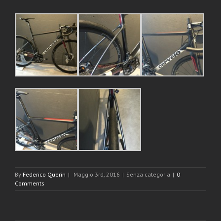
By
Federico Querin
|
Maggio 3rd, 2016
|
Senza categoria
|
0
Comments