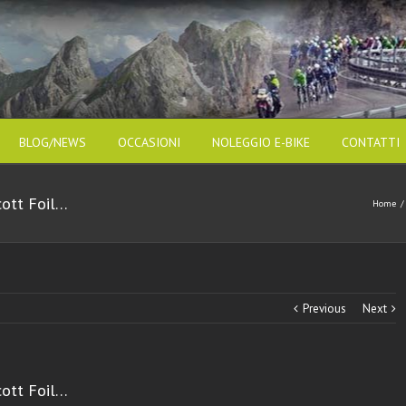
BLOG/NEWS
OCCASIONI
NOLEGGIO E-BIKE
CONTATTI
cott Foil…
Home
/
Previous
Next
cott Foil…