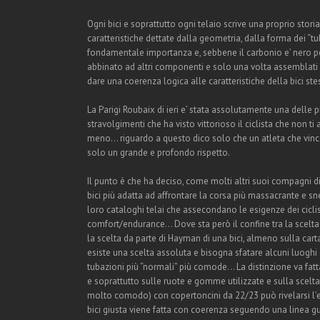
Ogni bici e soprattutto ogni telaio scrive una proprio storia
caratteristiche dettate dalla geometria, dalla forma dei “tub
fondamentale importanza e, sebbene il carbonio e’ nero per 
abbinato ad altri componenti e solo una volta assemblati
dare una coerenza logica alle caratteristiche della bici st
La Parigi Roubaix di ieri e’ stata assolutamente una delle pi
stravolgimenti che ha visto vittorioso il ciclista che non 
meno… riguardo a questo dico solo che un atleta che vinc
solo un grande e profondo rispetto.
Il punto è che ha deciso, come molti altri suoi compagni di
bici più adatta ad affrontare la corsa più massacrante e sn
loro cataloghi telai che assecondano le esigenze dei ciclist
comfort/endurance… Dove sta però il confine tra la scelta d
la scelta da parte di Hayman di una bici, almeno sulla cart
esiste una scelta assoluta e bisogna sfatare alcuni luogh
tubazioni più “normali” più comode… La distinzione va fatt
e soprattutto sulle ruote e gomme utilizzate e sulla scelta 
molto comodo) con copertoncini da 22/23 può rivelarsi l’es
bici giusta viene fatta con coerenza seguendo una linea gui