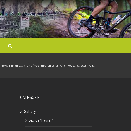
News
,
Thinking...
/
Una “Aero Bike” vince la Parigi Roubaix… Scott Foil…
CATEGORIE
Gallery
Bici da "Paura!"