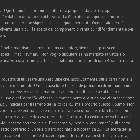
… Ogni telaio ha il proprio carattere, la propria indole e le proprie
i” e dal tipo di carbonio utilizzato… La fibra utilizzata gioca un ruolo di
tutti, questo non significa che sia uguale per tutti… Ogni telaio però è
 diventa una bici… la scelta dei componenti diventa quindi fondamentale per
essa…
ù belle mai viste… combattuta fin dall’inizio, piena di colpi di scena e di
ti aspetti… Mat Hayman… Non voglio discutere se ha meritato la vittoria o
e una Roubaix come quella di ieri battendo uno straordinario Boonen merita
 squadra, di utilizzare una Aero Bike che, assolutamente, sulla carta non è la
ervante del mondo. Ormai quasi tutte le aziende produttrici di bici hanno nei
i sia professionisti che amatori… Bici aero, bici Racing da salita e bici
i una o dell’altra? Se ci fosse un confine netto di distinzione ci sarebbe stata
a, più indicata per il terreno della Roubaix… ma è proprio questo il punto! Non
i comuni che vedono ad esempio le bici aero scomode e le bici Racing con
a da caso a caso e da casa (produttrice) a casa… La distinzione va fatta anche
dell’assetto corretto in bici. Per esempio, un telaio “endurance” (sulla carta
atto contrario di un telaio aero abbinato a tubolari da 25… La scelta della
da coerente che mette d’accordo più fattori… (Caratteristiche del ciclista,