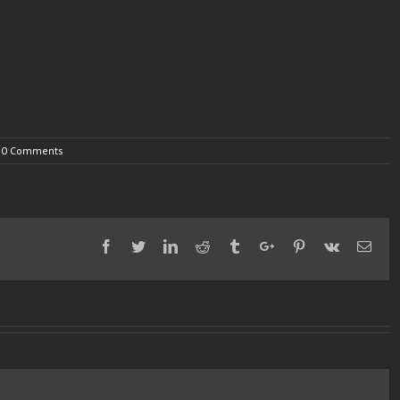
0 Comments
Facebook
Twitter
Linkedin
Reddit
Tumblr
Google+
Pinterest
Vk
Emai