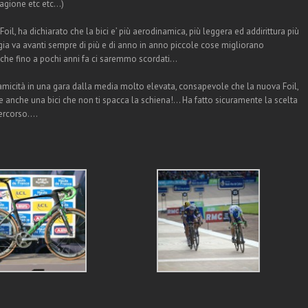
stagione etc etc…)
il, ha dichiarato che la bici e’ più aerodinamica, più leggera ed addirittura più
gia va avanti sempre di più e di anno in anno piccole cose migliorano
 che fino a pochi anni fa ci saremmo scordati…
amicità in una gara dalla media molto elevata, consapevole che la nuova Foil,
 anche una bici che non ti spacca la schiena!… Ha fatto sicuramente la scelta
 percorso….