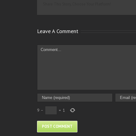
Share This Story, Choose Your Platform!
Leave A Comment
Comment
9
−
=
1