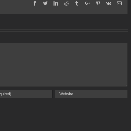
Facebook
Twitter
Linkedin
Reddit
Tumblr
Google+
Pinterest
Vk
Emai