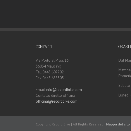
CONTATTI
ORARI 
Via Porto al Proa, 15
Dal Mar
36034 Malo (VI)
Mattina:
Tel. 0445.607702
Pomerig
Fax 0445.658305
Sabato 
Email
info@recordbike.com
Lunedì 
Contatto diretto officina
officina@recordbike.com
Copyright Record Bike | All Rights Reserved |
Mappa del sito