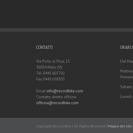
CONTATTI
ORARI 
Via Porto al Proa, 15
Dal Mar
36034 Malo (VI)
Mattina:
Tel. 0445.607702
Pomerig
Fax 0445.658305
Sabato 
Email
info@recordbike.com
Lunedì 
Contatto diretto officina
officina@recordbike.com
Copyright Record Bike | All Rights Reserved |
Mappa del sito