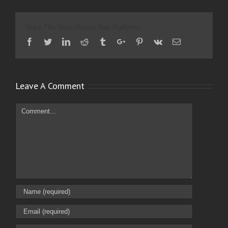
Share This Story, Choose Your Platform!
Facebook
Twitter
Linkedin
Reddit
Tumblr
Google+
Pinterest
Vk
Email
Leave A Comment
Comment