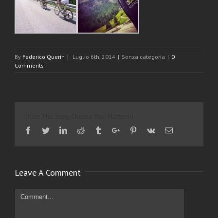
By
Federico Querin
|
Luglio 6th, 2014
|
Senza categoria
|
0
Comments
Share This Story, Choose Your Platform!
Facebook
Twitter
Linkedin
Reddit
Tumblr
Google+
Pinterest
Vk
Email
Leave A Comment
Comment