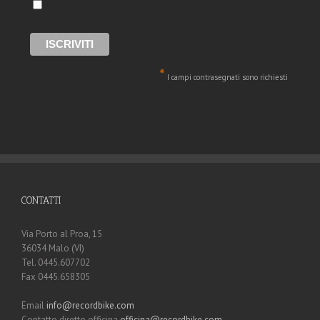
*
I campi contrasegnati sono richiesti
CONTATTI
Via Porto al Proa, 15
36034 Malo (VI)
Tel. 0445.607702
Fax 0445.658305
Email
info@recordbike.com
Contatto diretto officina
officina@recordbike.com