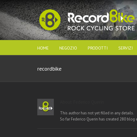
HOME
NEGOZIO
PRODOTTI
SERVIZI
recordbike
About
Federico Querin
This author has not yet filled in any details.
So far Federico Querin has created 280 blog e