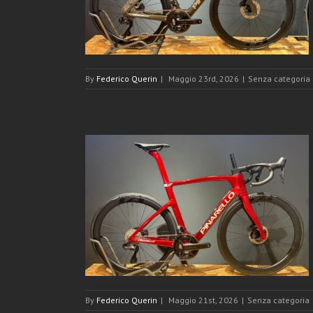
By
Federico Querin
|
Maggio 23rd, 2026
|
Senza categoria
 NUOVA
By
Federico Querin
|
Maggio 21st, 2026
|
Senza categoria