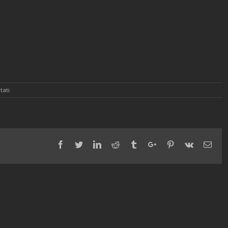
su
tati
Scott
Facebook
Twitter
Linkedin
Reddit
Tumblr
Google+
Pinterest
Vk
Emai