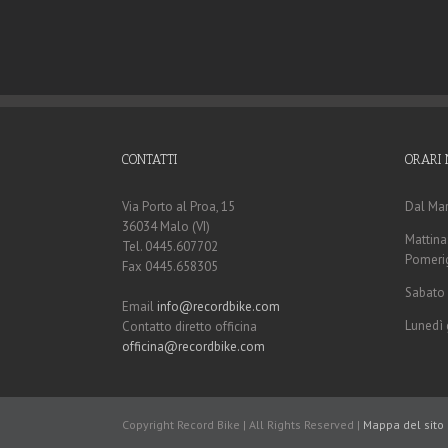
CONTATTI
ORARI 
Via Porto al Proa, 15
Dal Mar
36034 Malo (VI)
Mattina:
Tel. 0445.607702
Pomerig
Fax 0445.658305
Sabato 
Email
info@recordbike.com
Lunedì 
Contatto diretto officina
officina@recordbike.com
Copyright Record Bike | All Rights Reserved |
Mappa del sito