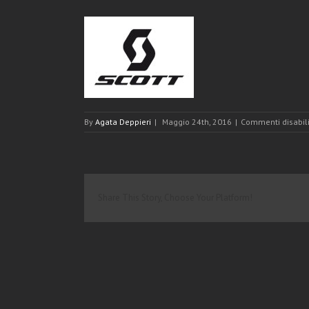
By
Agata Deppieri
|
Maggio 24th, 2016
|
Commenti disabili
Share This Story, Choose Your Platform!