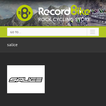
GO TO...
salice