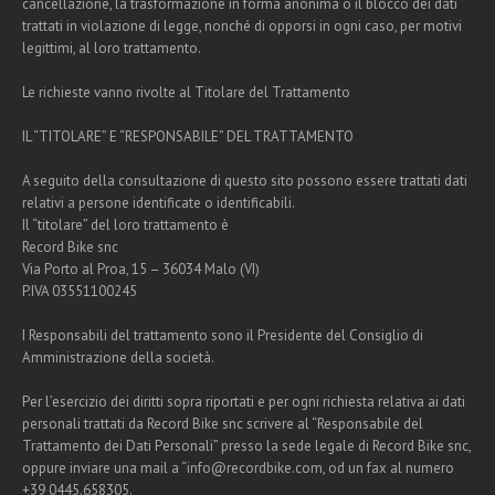
cancellazione, la trasformazione in forma anonima o il blocco dei dati
trattati in violazione di legge, nonché di opporsi in ogni caso, per motivi
legittimi, al loro trattamento.
Le richieste vanno rivolte al Titolare del Trattamento
IL “TITOLARE” E “RESPONSABILE” DEL TRATTAMENTO
A seguito della consultazione di questo sito possono essere trattati dati
relativi a persone identificate o identificabili.
Il “titolare” del loro trattamento è
Record Bike snc
Via Porto al Proa, 15 – 36034 Malo (VI)
P.IVA 03551100245
I Responsabili del trattamento sono il Presidente del Consiglio di
Amministrazione della società.
Per l’esercizio dei diritti sopra riportati e per ogni richiesta relativa ai dati
personali trattati da Record Bike snc scrivere al “Responsabile del
Trattamento dei Dati Personali” presso la sede legale di Record Bike snc,
oppure inviare una mail a “info@recordbike.com, od un fax al numero
+39 0445.658305.