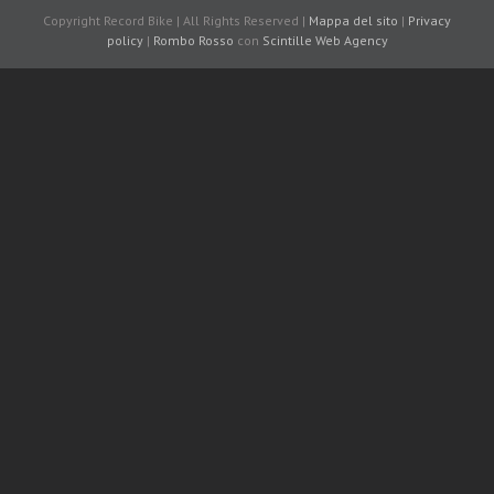
Copyright Record Bike | All Rights Reserved |
Mappa del sito
|
Privacy
policy
|
Rombo Rosso
con
Scintille
Web Agency